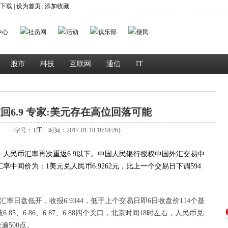
P下载
|
设为首页
|
添加收藏
股市
科技
互联网
通信
IT
回6.9 专家:美元存在高位回落可能
T
：
字号：
T
|
时间：2017-01-10 18:18:26}
人民币汇率再次重返6.9以下。中国人民银行授权中国外汇交易中
率中间价为：1美元兑人民币6.9262元，比上一个交易日下调594
率日盘低开，收报6.9344，低于上个交易日即6日收盘价114个基
5、6.86、6.87、6.88四个关口，北京时间18时左右，人民币兑
逾500点。