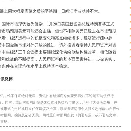
是继上周大幅度震荡之后的平淡期，日间汇率波动并不大。
国际市场形势较为复杂。1月20日美国新当选总统特朗普将正式
管市场预期美元可能还会走强，但也不排除美元已经走在市场预期
来看，经济运行中的积极变化和亮点继续增多，经济运行缓中趋
着中国金融市场对外开放的推进，境外投资者增持人民币资产对资
6年中央经济工作会议提出要继续深化供给侧结构性改革，相信随着
量和效益的不断提高，人民币汇率的基本面因素将进一步被夯实，
有条件在合理均衡水平上保持基本稳定。
讯，惟不保证绝对无误，资讯如有错漏而令你蒙受损失(不论是否与侵权行
责。同时，重庆时报网所提供之投资分析技巧与建议，只可作为参考之用，并
类或形式之申述或订立任何建议及推荐，读者务请运用个人独立思考能力自行作
庆时报网、编辑及记者无关。同时重庆时报网所发刊的署名及╱或不署名文章，
网立场。