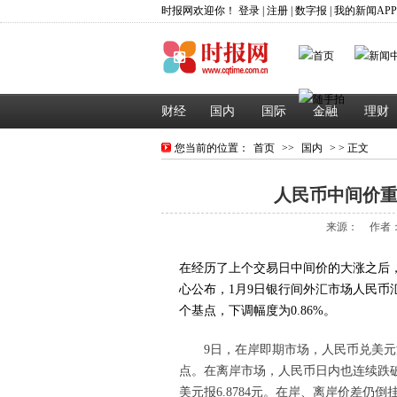
时报网欢迎你！
登录
|
注册
|
数字报
|
我的新闻AP
财经
国内
国际
金融
理财
您当前的位置：
首页
>>
国内
> > 正文
人民币中间价重
来源：
作者
在经历了上个交易日中间价的大涨之后，
心公布，1月9日银行间外汇市场人民币汇
个基点，下调幅度为0.86%。
9日，在岸即期市场，人民币兑美元汇
点。在离岸市场，人民币日内也连续跌破6.8
美元报6.8784元。在岸、离岸价差仍倒挂