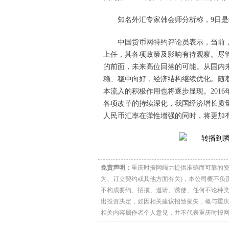
知名外汇专家韩会师分析称，9日
中国货币网特约评论员表示，当前，
上任，其各项政策及影响有待观察。尽
的前面，未来高位回落的可能。从国内
稳、稳中向好，经济结构继续优化。随
本流入的积极作用也将逐步显现。201
各项改革的持续深化，我国经济增长质
人民币汇率在弹性增强的同时，将更加
免责声明：
重庆时报网竭力提供准确而可靠的资
为、订立契约或其他方面有关)，本公司概不负
不构成要约、招揽、邀请、诱使、任何不论种
出投资决定，如因相关建议招致损失，概与重
相关内容属作者个人意见，并不代表重庆时报