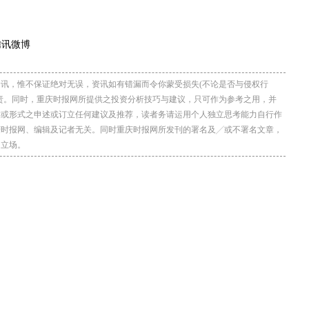
讯，惟不保证绝对无误，资讯如有错漏而令你蒙受损失(不论是否与侵权行
责。同时，重庆时报网所提供之投资分析技巧与建议，只可作为参考之用，并
类或形式之申述或订立任何建议及推荐，读者务请运用个人独立思考能力自行作
庆时报网、编辑及记者无关。同时重庆时报网所发刊的署名及╱或不署名文章，
网立场。