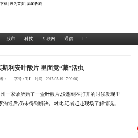
P下载
|
设为首页
|
添加收藏
股市
科技
互联网
通信
IT
斯利安叶酸片 里面竟“藏”活虫
T
者：
字号：
T
|
时间：2017-05-19 17:09:00}
郑州一家诊所购了一盒叶酸片,没想到在打开的时候发现里
家沟通后,仍未得到解决。对此,记者赶赴现场了解情况。