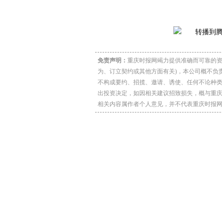
免责声明：
重庆时报网竭力提供准确而可靠的资
为、订立契约或其他方面有关)，本公司概不负
不构成要约、招揽、邀请、诱使、任何不论种
出投资决定，如因相关建议招致损失，概与重
相关内容属作者个人意见，并不代表重庆时报