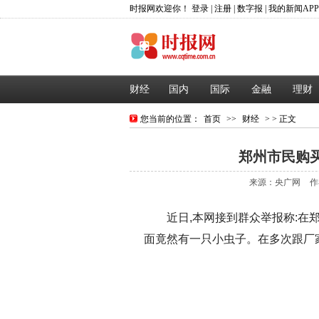
时报网欢迎你！
登录
|
注册
|
数字报
|
我的新闻AP
财经
国内
国际
金融
理财
您当前的位置：
首页
>>
财经
> > 正文
郑州市民购买
来源：央广网
作
近日,本网接到群众举报称:在
面竟然有一只小虫子。在多次跟厂