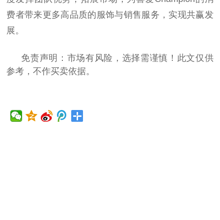
费者带来更多高品质的服饰与销售服务，实现共赢发
展。
免责声明：市场有风险，选择需谨慎！此文仅供
参考，不作买卖依据。