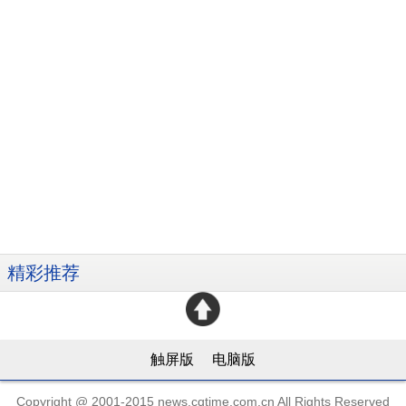
精彩推荐
触屏版
电脑版
Copyright @ 2001-2015 news.cqtime.com.cn All Rights Reserved