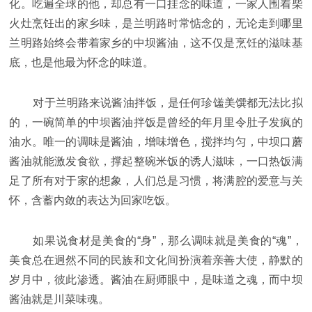
化。吃遍全球的他，却总有一口挂念的味道，一家人围着柴
火灶烹饪出的家乡味，是兰明路时常惦念的，无论走到哪里
兰明路始终会带着家乡的中坝酱油，这不仅是烹饪的滋味基
底，也是他最为怀念的味道。
对于兰明路来说酱油拌饭，是任何珍馐美馔都无法比拟
的，一碗简单的中坝酱油拌饭是曾经的年月里令肚子发疯的
油水。唯一的调味是酱油，增味增色，搅拌均匀，中坝口蘑
酱油就能激发食欲，撑起整碗米饭的诱人滋味，一口热饭满
足了所有对于家的想象，人们总是习惯，将满腔的爱意与关
怀，含蓄内敛的表达为回家吃饭。
如果说食材是美食的“身”，那么调味就是美食的“魂”，
美食总在迥然不同的民族和文化间扮演着亲善大使，静默的
岁月中，彼此渗透。酱油在厨师眼中，是味道之魂，而中坝
酱油就是川菜味魂。