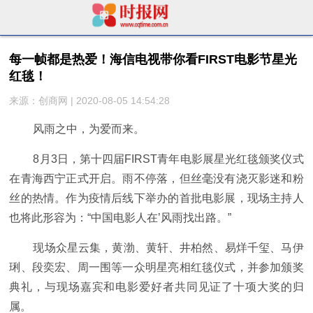
每一帧都是热爱！海信电视带你看FIRST电影节星光
红毯！
来源：创商网 | 2020-08-05 14:54:28
风雨之中，为爱而来。
8月3日，第十四届FIRST青年电影展星光红毯颁奖仪式
在青海西宁正式开启。雨不停落，但丝毫没有浇灭影迷和粉
丝的热情。作为疫情后线下举办的首批电影展，现场主持人
也将此形容为：“中国电影人在’风雨找出路。”
现场众星云集，黄渤、黄轩、井柏然、易烊千玺、马伊
琍、段奕宏、周一围等一众明星亮相红毯仪式，并参加颁奖
典礼，与现场嘉宾和电影爱好者共同见证了十项大奖的归
属。