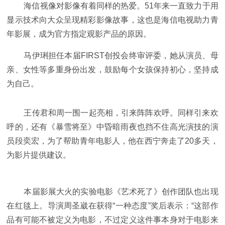
海信视像对影像有着同样的热爱。51年来一直致力于用
显示技术向大众呈现精彩影像故事，这也是海信电视助力青
年影展，成为官方指定观影产品的原因。
马伊琍担任本届FIRST创投会终审评委，她从演员、母
亲、女性等多重身份出发，鼓励每个女孩保持初心，坚持成
为自己。
王传君和周一围一起亮相，引来阵阵欢呼。同样引来欢
呼的，还有《暴雪将至》中昏暗雨夜也挡不住高光演技的演
员段奕宏，为了帮助青年电影人，他在西宁奔走了20多天，
为影片提供建议。
本届影展大火的实验电影《艺术死了》创作团队也出现
在红毯上。导演周圣崴在获得“一种态度”奖后表示：“这部作
品有可能不被定义为电影，不过定义这件事本身对于电影来