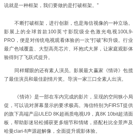
说就是一种框架，我们要做的是打破框架。”
不断打破框架，进行创新，也是海信视像的一种立场。
影展上的全球首款100英寸影院级全色激光电视100L9-
PRO，便是对传统电视观看体验的一次“打破”和升级。行业
最广色域覆盖、大型高亮芯片、环抱式大屏，让家庭观影体
验得到了飞跃式提升。
同样耀眼的还有素人演员。影展最大赢家《情诗》包揽
了最佳演员和最佳剧情片奖。导演一家三口全素人出演。
《情诗》是一部在车内完成的影片，呈现的空间狭小局
促，可以说对屏幕显示的要求极高。海信特别为FIRST提供
的旗下高端产品ULED 8K超画质电视U9，真8K 10bit超清面
板，帮助影迷轻松捕获更多细节和情绪，搭配杜比全景声及
哈曼clari-fi声源超解像，全面提升观影体验。