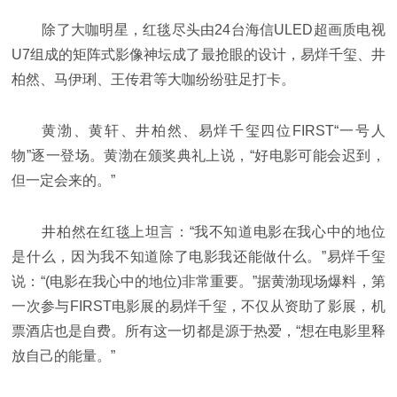
除了大咖明星，红毯尽头由24台海信ULED超画质电视
U7组成的矩阵式影像神坛成了最抢眼的设计，易烊千玺、井
柏然、马伊琍、王传君等大咖纷纷驻足打卡。
黄渤、黄轩、井柏然、易烊千玺四位FIRST“一号人
物”逐一登场。黄渤在颁奖典礼上说，“好电影可能会迟到，
但一定会来的。”
井柏然在红毯上坦言：“我不知道电影在我心中的地位
是什么，因为我不知道除了电影我还能做什么。”易烊千玺
说：“(电影在我心中的地位)非常重要。”据黄渤现场爆料，第
一次参与FIRST电影展的易烊千玺，不仅从资助了影展，机
票酒店也是自费。所有这一切都是源于热爱，“想在电影里释
放自己的能量。”