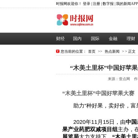
时报网欢迎你！
登录
|
注册
|
数字报
|
我的新闻AP
财经
国内
国际
金融
理财
您当前的位置：
首页
>>
热点新闻
> > 正文
“木美土里杯”中国好苹
来源：壹点网
作
“木美土里杯”中国好苹果大赛
助力“种好果，卖好价，富
2020年11月15日，由
中国
果产业药肥双减项目组
主办，
展览局
大力支持下，
“木美土里