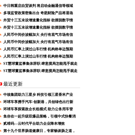
中日韩重启自贸谈判 将启动金融通信等领域
多项监管政策密集出台 奇葩财险产品将退场
外贸十三五未设增速量化指标 欲摆脱数字情
外贸十三五未设增速量化指标 欲摆脱数字情
人民币中间价波幅加大 央行有底气市场有信
人民币中间价波幅加大 央行有底气市场有信
人民币汇率上演过山车行情 机构称单边预期
人民币汇率上演过山车行情 机构称单边预期
ST慧球董监事集体辞职 肆意搅局怎能甩手就走
ST慧球董监事集体辞职 肆意搅局怎能甩手就走
最近更新
中核集团助力三星乡 科技引领三星香米产业
环球车享携手汽车·创新港，共创绿色出行新
环球车享探索政企长租模式 助力公务用车管
鱼你在一起升级双爆品策略，引领中式快餐消
贰维码—云时代平台助力企业降本增效
第十九个世界肠道健康日，专家畅谈肠之道，