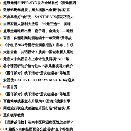
超级元料SUPER-SYN发布全球首份《麦角硫因
敬献95周年诞辰，周大福推出全新“传福”系
不负早春好“食”光，SANTREATS樱花巧克力
吉野家新人福利大放送，9.9元三选一，美味
益禾堂请吃席出圈，密子君、全炫丸……吃辣
官宣！仰韶彩陶坊酒连续十一年荣膺“黄帝故
《小红书2024母婴行业洞察报告》发布，引领
大咖云集，共话设计！质美中国城市新人居论
元启未来集团公布上市计划及两项“AI+”落
谷小课视听防护镜专注6-15岁儿童视听力保护
《蛋仔派对》线下活动“蛋友碰碰会”落地重
安视优® ACUVUE® OASYS MAX 1-Day迎来
中国首秀
《蛋仔派对》线下活动“蛋友碰碰会”落地重
百度简单搜索宣布升级为AI互动式搜索引擎
同程旅行联合成都融创乐园打造“猪猪侠”系
重庆晓学教育
【品牌诚信榜】济南中医风湿病医院怎么样？
UU跑腿&白象挂面联合公益活动“交个特别的