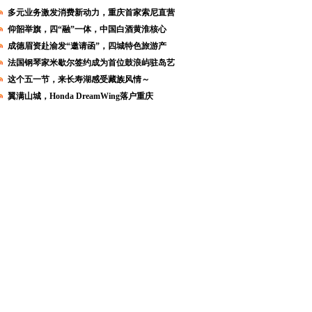
多元业务激发消费新动力，重庆首家索尼直营
仰韶举旗，四“融”一体，中国白酒黄淮核心
成德眉资赴渝发“邀请函”，四城特色旅游产
法国钢琴家米歇尔签约成为首位鼓浪屿驻岛艺
这个五一节，来长寿湖感受藏族风情～
翼满山城，Honda DreamWing落户重庆