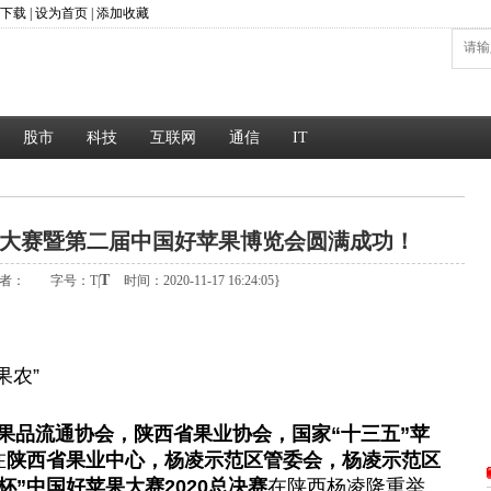
P下载
|
设为首页
|
添加收藏
股市
科技
互联网
通信
IT
果大赛暨第二届中国好苹果博览会圆满成功！
T
者：
字号：
T
|
时间：2020-11-17 16:24:05}
果农”
果品流通协会，陕西省果业协会，国家“十三五”苹
在
陕西省果业中心，杨凌示范区管委会，杨凌示范区
杯”中国好苹果大赛2020总决赛
在陕西杨凌隆重举