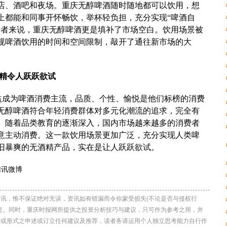
店、酒吧和夜场。重庆无醇啤酒随时随地都可以饮用，想
上都能和同事开怀畅饮，举杯轻负担，充分实现“啤酒自
费者来说，重庆无醇啤酒更是填补了市场空白。饮用场景被
规啤酒饮用的时间和空间限制，敲开了通往新市场的大
精令人跃跃欲试
益成为啤酒消费主流，品质、个性、愉悦是他们标榜的消费
无醇啤酒符合年轻消费群体对多元化潮流的追求，完全有
。随着品类教育的逐渐深入，国内市场越来越多的消费者
意主动消费。这一款饮用场景更加广泛，充分实现人类啤
旧暴爽的无酒精产品，实在是让人跃跃欲试。
讯，惟不保证绝对无误，资讯如有错漏而令你蒙受损失(不论是否与侵权行
责。同时，重庆时报网所提供之投资分析技巧与建议，只可作为参考之用，并
类或形式之申述或订立任何建议及推荐，读者务请运用个人独立思考能力自行作