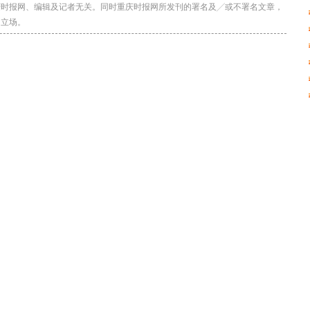
庆时报网、编辑及记者无关。同时重庆时报网所发刊的署名及╱或不署名文章，
网立场。