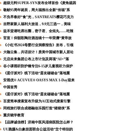
超级元料SUPER-SYN发布全球首份《麦角硫因
敬献95周年诞辰，周大福推出全新“传福”系
不负早春好“食”光，SANTREATS樱花巧克力
吉野家新人福利大放送，9.9元三选一，美味
益禾堂请吃席出圈，密子君、全炫丸……吃辣
官宣！仰韶彩陶坊酒连续十一年荣膺“黄帝故
《小红书2024母婴行业洞察报告》发布，引领
大咖云集，共话设计！质美中国城市新人居论
元启未来集团公布上市计划及两项“AI+”落
谷小课视听防护镜专注6-15岁儿童视听力保护
《蛋仔派对》线下活动“蛋友碰碰会”落地重
安视优® ACUVUE® OASYS MAX 1-Day迎来
中国首秀
《蛋仔派对》线下活动“蛋友碰碰会”落地重
百度简单搜索宣布升级为AI互动式搜索引擎
同程旅行联合成都融创乐园打造“猪猪侠”系
重庆晓学教育
【品牌诚信榜】济南中医风湿病医院怎么样？
UU跑腿&白象挂面联合公益活动“交个特别的