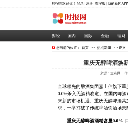
时报网欢迎你！
登录
|
注册
|
数字报
|
我的新闻AP
财经
国内
国际
金融
理财
您当前的位置：
首页
>>
热点新闻
> > 正文
重庆无醇啤酒焕新
来源：壹点网
作
全球领先的酿酒集团嘉士伯旗下重
0.0%杀入无酒精赛道。在国内啤
来新的市场机遇。重庆无醇啤酒其
求，一举打破了传统啤酒饮酒场景
重庆无醇啤酒酒精含量
0.0%