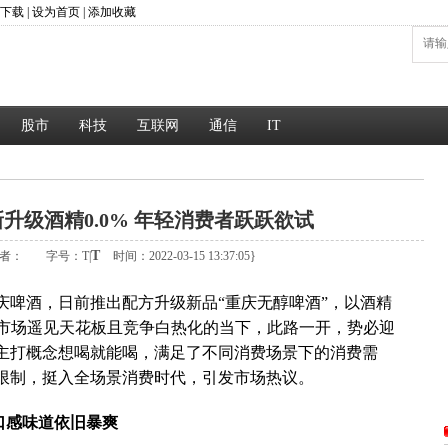
P下载
|
设为首页
|
添加收藏
股市
科技
互联网
通信
IT
升级酒精0.0% 年轻消费者跃跃欲试
T
者：
字号：
T
|
时间：2022-03-15 13:37:05}
庆啤酒，日前推出配方升级新品“重庆无醇啤酒”，以酒精
酒市场遥见天花板且竞争白热化的当下，此路一开，势必迎
主打概念想喝就能喝，满足了不同消费场景下的消费需
限制，挺入全场景消费时代，引发市场热议。
口感味道依旧暴爽