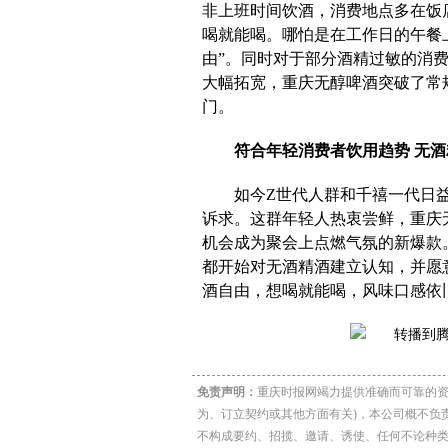
非上班时间饮酒，消费地点多在饭
喝就能喝。哪怕是在工作日的午餐
由”。同时对于部分酒精过敏的消
大幅拓宽，重庆无醇啤酒突破了常
门。
符合年轻消费者饮用趋势
无酒
如今Z世代人群和千禧一代日
诉求。这群年轻人热衷尝鲜，重庆
机会成为聚会上点燃气氛的新爆款
都开始对无酒精酒建立认知，并愿
酒自由，想喝就能喝，风味口感依
免责声明：
重庆时报网竭力提供准确而可靠的资
为、订立契约或其他方面有关)，本公司概不负
不构成要约、招揽、邀请、诱使、任何不论种