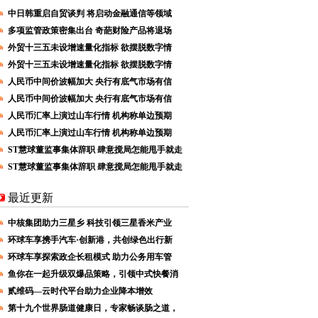
中日韩重启自贸谈判 将启动金融通信等领域
多项监管政策密集出台 奇葩财险产品将退场
外贸十三五未设增速量化指标 欲摆脱数字情
外贸十三五未设增速量化指标 欲摆脱数字情
人民币中间价波幅加大 央行有底气市场有信
人民币中间价波幅加大 央行有底气市场有信
人民币汇率上演过山车行情 机构称单边预期
人民币汇率上演过山车行情 机构称单边预期
ST慧球董监事集体辞职 肆意搅局怎能甩手就走
ST慧球董监事集体辞职 肆意搅局怎能甩手就走
最近更新
中核集团助力三星乡 科技引领三星香米产业
环球车享携手汽车·创新港，共创绿色出行新
环球车享探索政企长租模式 助力公务用车管
鱼你在一起升级双爆品策略，引领中式快餐消
贰维码—云时代平台助力企业降本增效
第十九个世界肠道健康日，专家畅谈肠之道，