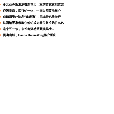
多元业务激发消费新动力，重庆首家索尼直营
仰韶举旗，四“融”一体，中国白酒黄淮核心
成德眉资赴渝发“邀请函”，四城特色旅游产
法国钢琴家米歇尔签约成为首位鼓浪屿驻岛艺
这个五一节，来长寿湖感受藏族风情～
翼满山城，Honda DreamWing落户重庆