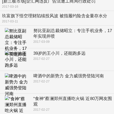
[新三板市场]企汇网违反广告法遭工商局行政处罚
2017-03-16
玖富旗下悟空理财陷续投风波 被指履约险含金量存水分
2017-03-11
努比亚副总裁储昭立：专注手机业务，17
年实现井喷
2017-03-09
39岁的王小川，还能跑多远
2017-02-27
啤酒中的新势力 金力威强势登陆河南
2017-02-27
“食神”蔡澜郑州直播吃火锅 近80万网友围
观
2017-02-27