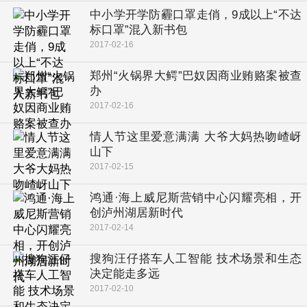
中小学开学防霾口罩走俏，9成以上“不达
标口罩”混入新书包
2017-02-16
郑州“火锅界大鳄”巴奴因商业贿赂案被查
办
2017-02-16
情人节这里爱意满满 大爷大妈热吻嵖岈
山下
2017-02-15
鸿通·海上威尼斯营销中心闪耀亮相，开
创泸州湖居新时代
2017-02-14
搜狗汪仔搭车人工智能 技术场景和生态
决定能走多远
2017-02-10